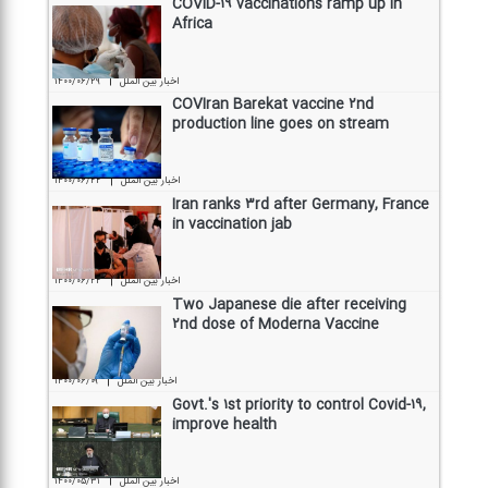
COVID-۱۹ vaccinations ramp up in
Africa
|
۱۴۰۰/۰۶/۲۹
اخبار بین الملل
COVIran Barekat vaccine ۲nd
production line goes on stream
|
۱۴۰۰/۰۶/۲۲
اخبار بین الملل
Iran ranks ۳rd after Germany, France
in vaccination jab
|
۱۴۰۰/۰۶/۲۲
اخبار بین الملل
Two Japanese die after receiving
۲nd dose of Moderna Vaccine
|
۱۴۰۰/۰۶/۰۹
اخبار بین الملل
Govt.'s ۱st priority to control Covid-۱۹,
improve health
|
۱۴۰۰/۰۵/۳۱
اخبار بین الملل