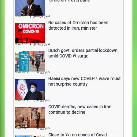
‘Omicron’ travel bans
|
۱۴۰۰/۰۹/۱۳
اخبار بین الملل
No cases of Omicron has been
detected in Iran: minister
|
۱۴۰۰/۰۹/۱۳
اخبار بین الملل
Dutch govt. orders partial lockdown
amid COVID-۱۹ surge
|
۱۴۰۰/۰۸/۳۰
اخبار بین الملل
Raeisi says new COVID-۱۹ wave must
not surprise country
|
۱۴۰۰/۰۸/۳۰
اخبار بین الملل
COVID deaths, new cases in Iran
continue to decline
|
۱۴۰۰/۰۷/۲۴
اخبار بین الملل
Close to ۷۰ mn doses of Covid