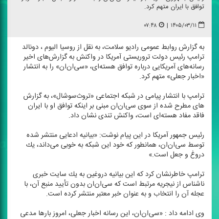
توافق با ایران متهم كرد.
۰۷:۴۸
|
۱۴۰۵/۰۳/۱۱
به گزارش روابط عمومی رادیو سلامت، به نقل از روسیا الیوم ، دونالد
ترامپ رئیس دولت تروریستی آمریكا در واكنش به گزارش‌های اخیر
رسانه‌های آمریكایی درباره توافق هسته‌ای، «سی‌ان‌ان» را به انتشار
«اخبار جعلی» متهم كرد.
ترامپ با انتشار پیامی در شبكه اجتماعی «تروث‌سوشال»، به گزارش
های مطرح‌ شده از سوی سی‌ان‌ان مبنی بر اینكه توافق او با ایران
فاقد مفاد هسته‌ای است، واكنش تندی نشان داد.
رئیس‌ جمهور آمریكا در این پیام نوشت: «بیانیه ادعایی منتشر شده
توسط سی‌ان‌ان، همانطور كه خود این شبكه به خوبی می‌داند، یك
دروغ و جعل است.»
ترامپ خاطرنشان كرد كه این بیانیه دروغین به یك سایت خبری
ناشناس از نیجریه مرتبط است كه سی‌ان‌ان بدون تأیید منبع آن، با
عجله آن را انتخاب و به عنوان خبر معتبر منتشر كرده است.
وی ادامه داد : «سی‌ان‌ان، این رسانه اخبار جعلی، امروز بارها مدعی