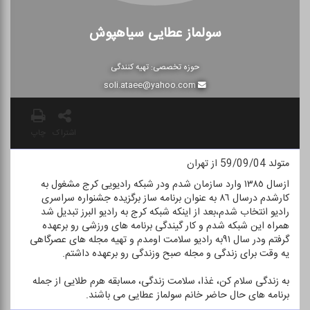
سولماز عطایی سیاهپوش
حوزه تخصصی: تهیه كنندگی
soli.ataee@yahoo.com
اشتراک
چاپ
متولد 59/09/04 از تهران
ازسال ١٣٨٥ وارد سازمان شدم ودر شبكه رادیویی كرج مشغول به
كارشدم درسال ٨٦ به عنوان برنامه ساز برگزیده جشنواره سراسری
رادیو انتخاب شدم،بعد از اینكه شبكه كرج به رادیو البرز تبدیل شد
همراه این شبكه شدم و كار گیندگی برنامه های ورزشی رو برعهده
گرفتم ودر سال ٩١به رادیو سلامت اومدم و تهیه مجله های عصرگاهی
یه وقت برای زندگی و مجله صبح وزندگی رو برعهده داشتم.
به زندگی سلام كن، غذا، سلامت زندگی، مسابقه هرم طلایی از جمله
برنامه های حال حاضر خانم سولماز عطایی می باشند.