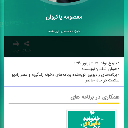
معصومه پاكروان
حوزه تخصصی: نویسنده
اشتراک
چاپ
• تاریخ تولد: ۳۱ شهریور ۱۳۶۰
• عنوان شغلی: نویسنده
• برنامه‌های رادیویی: نویسنده برنامه‌های «خونه زندگی» و عصر رادیو
سلامت در حال حاضر
همکاری در برنامه های