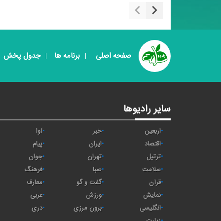
صفحه اصلی
برنامه ها
جدول پخش
سایر رادیوها
اربعین
خبر
آوا
اقتصاد
ايران
پیام
ترتیل
تهران
جوان
سلامت
صبا
فرهنگ
قرآن
گفت و گو
معارف
نمایش
ورزش
عربی
انگلیسی
برون مرزی
دری