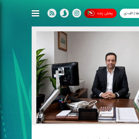
ها | الف-ی
پخش زنده