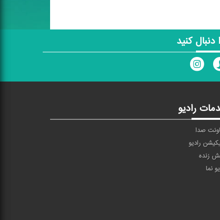
ا دنبال کنید
مات رادیو
ونت صدا
یکیشن رادیو
ش زنده
یو نما