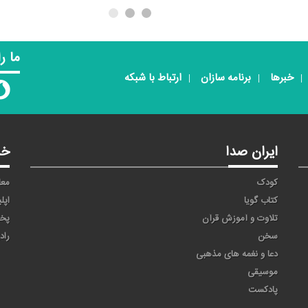
ما ر
خبرها
برنامه سازان
ارتباط با شبکه
ایران صدا
خد
کودک
معا
کتاب گویا
اپل
تلاوت و آموزش قرآن
پخ
سخن
راد
دعا و نغمه های مذهبی
موسیقی
پادکست