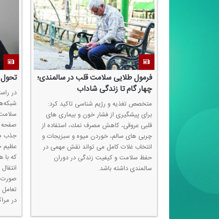
هم برای تقویت
فرمول طلایی سلامت قلب در سالمندی؛
تحول 
روز
چهار گام تا زندگی شاداب
در راس
شبكه‌ه
صص زانو در
متخصص تغذیه و رژیم شناسی تاكید كرد:
سلامت 
رعایت تغذیه
برای پیشگیری از فشار خون و بیماری های
صفحه ن
مناسب، دریافت كافی كلسیم و ویتامین D و
قلبی عروقی، كاهش مصرف نمك، استفاده از
جذب مخ
ان به تقویت
چربی های سالم، خوردن میوه و سبزیجات و
عظیم ح
های اطراف آن
انتخاب غلات كامل می تواند نقش مهمی در
كه با ه
 حد زیادی
حفظ سلامت و كیفیت زندگی در دوران
انتقال
سالمندی داشته باشد.
صورت گ
تعامل 
در مراك