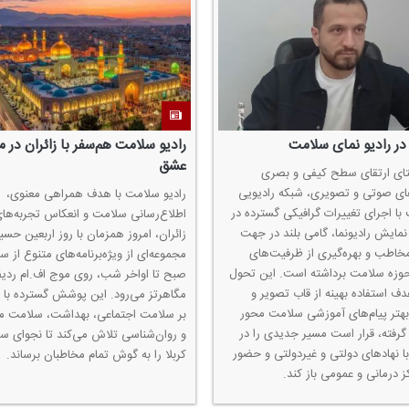
در رادیو نمای سلامت
رادیو سلامت هم‌سفر با زائران در 
عشق
تای ارتقای سطح كیفی و بصری
ای صوتی و تصویری، شبكه رادیویی
رادیو سلامت با هدف همراهی معنوی،
با اجرای تغییرات گرافیكی گسترده در
اطلاع‌رسانی سلامت و انعكاس تجربه‌های
مایش رادیونما، گامی بلند در جهت
زائران، امروز همزمان با روز اربعین حسین
اطب و بهره‌گیری از ظرفیت‌های
وزه سلامت برداشته است. این تحول
دف استفاده بهینه از قاب تصویر و
مگاهرتز می‌رود. این پوشش گسترده با ت
 بهتر پیام‌های آموزشی سلامت محور
بر سلامت اجتماعی، بهداشت، سلامت م
رفته، قرار است مسیر جدیدی را در
و روان‌شناسی تلاش می‌كند تا نجوای سف
با نهادهای دولتی و غیردولتی و حضور
كربلا را به گوش تمام مخاطبان برساند.
ز درمانی و عمومی باز كند.