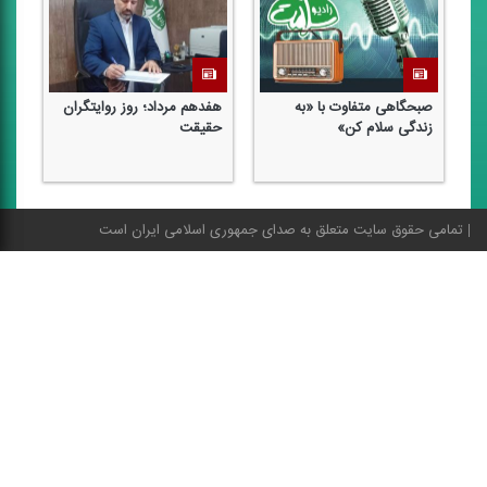
صبحگاهی متفاوت با «به
هفدهم مرداد؛ روز روایتگران
هف
زندگی سلام كن»
حقیقت
خب
تمامی حقوق سایت متعلق به صدای جمهوری اسلامی ایران است