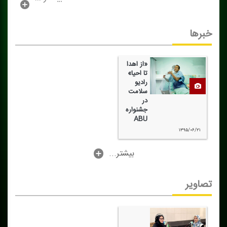
خبرها
«از اهدا
تا احیا»
رادیو
سلامت
در
جشنواره
ABU
۱۳۹۵/۰۶/۲۱
...بیشتر
تصاویر