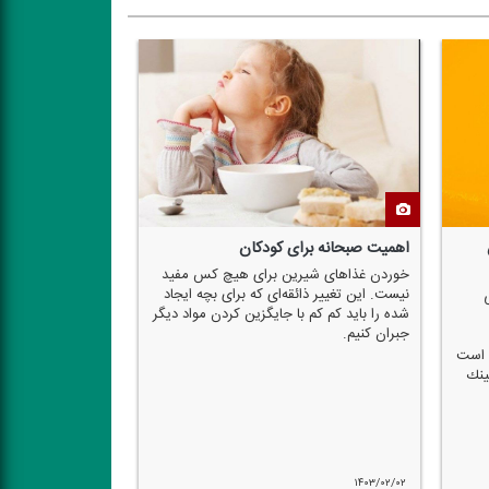
كاهش ۳ كیلویی وزن با رژیم فستینگ در
رهایی از درد جدایی د
دو ماه
«چرا درد جدایی رهام نم
۱۶دی، در برنامه «خونه
یك متخصص تغذیه و رژیم درمانی گفت: رژیم
سلامت، مورد بحث و برر
فستینگ یا روزه داری برای افرادی كه دو الی
سه كیلو اضافه دارند، در یك بازده زمانی -
معمولا دو ماهه – جواب می دهد.
۱۴۰۲/۱۰/۱۳
۱۴۰۲/۱۰/۱۶