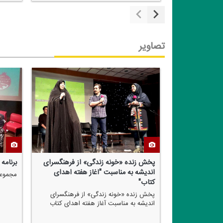
تصاویر
از فرهنگسرای
برنامه خونه زندگی(ویژه برنامه شب یلدا)
جشن اع
هفته اهدای
مجموعه فرهنگی-هنری ارسباران
ویژه بر
ز فرهنگسرای
ه اهدای كتاب