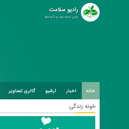
رادیو سلامت
یامن اسمه دواء و ذکره شفا
خانه
اخبار
آرشیو
گالری تصاویر
خونه زندگی