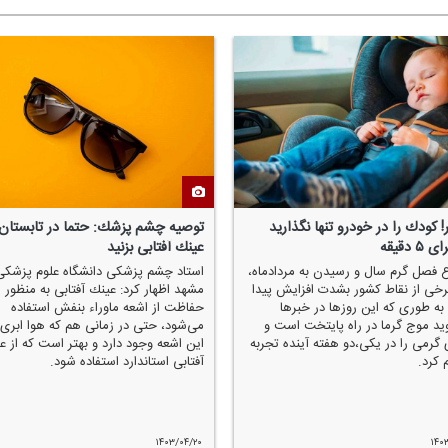
جنگل ها سلامت روان كودكان
وابستگی در «خونه زندگی»
ی كنند
شبكه رادیویی سلامت در برنامه «خونه
زندگی»، چهارشنبه – بیستم دی، موضوع
جدید نشان می دهد كودكان نوپا
«نگرانی من از وابستگی نامزدم به خانواده
كی طبیعت بزرگ می شوند، كمتر
اش» مورد بحث و بررسی قرار می گیرد.
ت عاطفی می شوند، حتی اگر
قط یك پارك یا یك حیاط بزرگ
۱۴۰۲/۱۰/۱۹