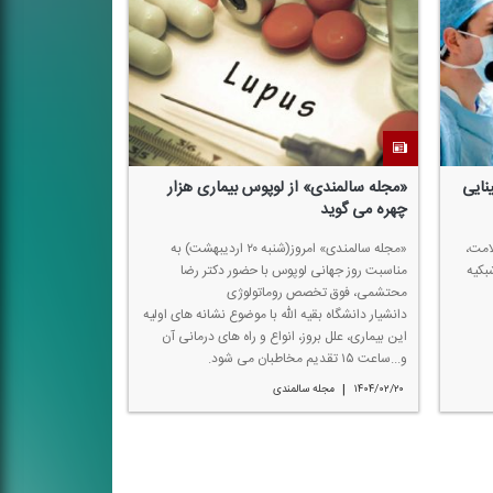
نایی
«مجله سالمندی» از لوپوس بیماری هزار
چهره می گوید
امت،
«مجله سالمندی» امروز(شنبه ۲۰ اردیبهشت) به
بكیه
مناسبت روز جهانی لوپوس با حضور دكتر رضا
محتشمی، فوق تخصص روماتولوژی
دانشیار دانشگاه بقیه الله با موضوع نشانه های اولیه
این بیماری، علل بروز، انواع و راه های درمانی آن
و...ساعت ۱۵ تقدیم مخاطبان می شود.
|
۱۴۰۴/۰۲/۲۰
مجله سالمندی