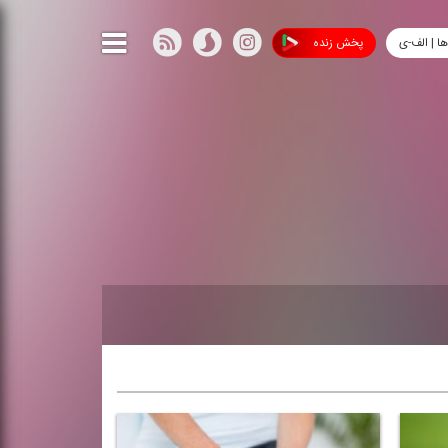
ها | الف-ی
پخش زنده