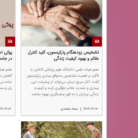
تشخیص زودهنگام پاركینسون، كلید كنترل
پوكی ا
علائم و بهبود كیفیت زندگی
در جامع
عضو هیات علمی دانشگاه علوم پزشكی كاشان، با
عضو هیا
تأكید بر اهمیت تشخیص به‌موقع بیماری پاركینسون
كاهش تر
گفت: آغاز سریع درمان می‌تواند از پیشرفت این
ساده می‌
بیماری و تشدید علائم جلوگیری كرده و كیفیت
ران و ست
زندگی بیماران را به طور چشمگیری بهبود بخشد.
|
۱۴۰۴/۰۶/۰۳
مجله سالمندی
۰۴/۰۶/۰۳