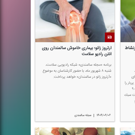
رنشاط
آرتروز زانو؛ بیماری خاموش سالمندان روی
آنتن رادیو سلامت
برنامه «مجله سالمندی» شبكه رادیویی سلامت،
شنبه ۸ شهریور ماه، با حضور كارشناسان به موضوع
ای
«آرتروز زانو در سالمندان» خواهد پرداخت.
بار را
بررسی می‌كند. این برنامه كه امروز چهارشنبه ۹
یت سبك
|
۱۴۰۴/۰۶/۰۶
مجله سالمندی