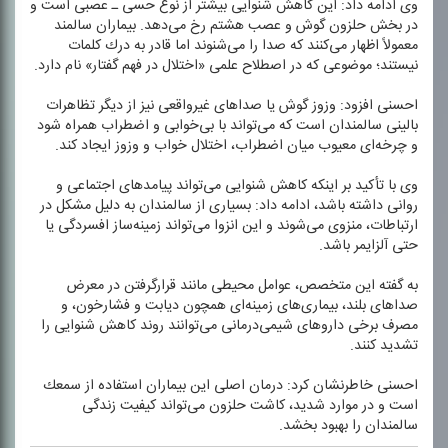
وی ادامه داد: این كاهش شنوایی بیشتر از نوع حسی ـ عصبی است و
در بخش حلزون گوش و عصب هشتم رخ می‌دهد. بیماران سالمند
معمولاً اظهار می‌كنند كه صدا را می‌شنوند اما قادر به درك كلمات
نیستند؛ موضوعی كه در اصطلاح علمی «اختلال در فهم گفتار» نام دارد.
احسنی افزود: وزوز گوش یا صداهای غیرواقعی نیز از دیگر تظاهرات
بالینی سالمندان است كه می‌تواند با بی‌خوابی و اضطراب همراه شود
و چرخه‌ای معیوب میان اضطراب، اختلال خواب و وزوز ایجاد كند.
وی با تأكید بر اینكه كاهش شنوایی می‌تواند پیامدهای اجتماعی و
روانی داشته باشد، ادامه داد: بسیاری از سالمندان به دلیل مشكل در
ارتباطات، منزوی می‌شوند و این انزوا می‌تواند زمینه‌ساز افسردگی یا
حتی آلزایمر باشد.
به گفته این متخصص، عوامل محیطی مانند قرارگرفتن در معرض
صداهای بلند، بیماری‌های زمینه‌ای همچون دیابت و فشارخون، و
مصرف برخی داروهای شیمی‌درمانی می‌توانند روند كاهش شنوایی را
تشدید كنند.
احسنی خاطرنشان كرد: درمان اصلی این بیماران استفاده از سمعك
است و در موارد شدید، كاشت حلزون می‌تواند كیفیت زندگی
سالمندان را بهبود بخشد.