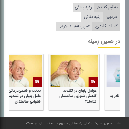
تنظیم كننده:
رقیه بقائی
سردبیر:
رقیه بقائی
کلمات کلیدی:
#سپهر-دانش #پیرگوشی
در همین زمینه
عوامل پنهان در تشدید
دیابت و شیمی‌درمانی؛ دو
ش
به
كاهش شنوایی سالمندان
عامل پنهان در تشدید كاهش
خ
كدامند؟
شنوایی سالمندان
تمامی حقوق سایت متعلق به صدای جمهوری اسلامی ایران است