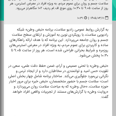
سلامت جسم و روان برای عموم مردم، به ویژه افراد در معرض استرس، هر
روز از ساعت ۹:۰۵ تا ۱۰:۳۰ روی موج اف.ام ردیف ۱۰۲ مگاهرتز می‌رود.
۱۰:۳۱
|
۱۴۰۵/۰۳/۱۱
به گزارش روابط عمومی رادیو سلامت، برنامه «نبض وطن» شبكه
رادیویی سلامت، با رویكردی نوین به آموزش و ارتقای سطح سلامت
جسم و روان جامعه می‌پردازد. این برنامه كه با هدف ارائه راهكارهای
ساده و كاربردی برای عموم مردم، به ویژه افراد در معرض استرس‌های
روزمره و شرایط بحرانی طراحی شده است، هر روز از ساعت ۹:۰۵ تا
۱۰:۳۰ پخش می‌شود.
«نبض وطن» با لحنی صمیمی و آرام، ضمن حفظ دقت علمی، سعی در
تقویت حس امید و توانمندی در مخاطبان دارد و از ایجاد ترس و
نگرانی بی‌مورد جلوگیری می‌كند. ساختار برنامه شامل چهار بخش اصلی
است؛ سلامت جسم با حضور متخصصان، «نبض خبر» برای مرور اخبار
حوزه سلامت، «حال وطن» كه به مباحث سلامت روان می‌پردازد و
«روایت وطن» با گزارش‌های مستند از تجربیات واقعی افراد خواهد
گفت.