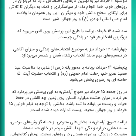
دوشنبه ۱۱ خرداد نیز به بهترین كارهایی اختصاص دارد كه می‌توان در
روزهای خوب خدا انجام داد؛ از سپاسگزاری و كمك به دیگران تا تلاش
برای ارتقای سطح دانش خود و دیگران. این روز همزمان با ولادت
امام علی النقی الهادی (ع) و روز جهانی شیر است.
سه شنبه ۱۲ خرداد، برنامه با طرح این پرسش روی آنتن می‌رود كه
بزرگترین افتخار هر فرد در زندگی چیست.
چهارشنبه ۱۳ خرداد نیز به موضوع انتخاب‌های زندگی و میزان آگاهی
در تصمیم‌های مهم مانند انتخاب رشته، شغل و همسر می‌پردازد.
پنجشنبه ۱۴ خرداد، برنامه با محور یك درس از غدیر، به مناسبت عید
سعید غدیر خم، رحلت امام خمینی (ره) و انتخاب حضرت آیت الله
خامنه ای به رهبری پخش می‌شود.
در روز جمعه ۱۵ خرداد نیز «موج آرامش» به این پرسش می‌پردازد كه
هر فرد در میان هشت میلیارد انسان روی زمین چه نقشی در حفظ
حیات و زیست می‌تواند داشته باشد. بخشی با توجه به قیام خونین ۱۵
خرداد و روز جهانی محیط زیست تدارك دیده شده است.
برنامه «موج آرامش» با بخش‌های متنوعی از جمله گزارش‌های مردمی،
مستندهایی درباره زندگی شهدا، نقش مردم در خلق حماسه‌ها،
معنویت در زندگی روزمره، همدلی در روزهای سخت، پویش كتابخوانی