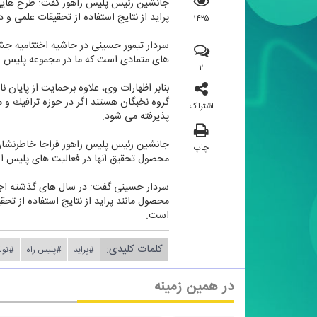
جانشین رئیس پلیس راهور گفت: طرح هایی 
پراید از نتایج استفاده از تحقیقات علمی 
۱۴۲۵
سردار تیمور حسینی در حاشیه اختتامیه جشنو
های متمادی است كه ما در مجموعه پلیس راه
۲
بنابر اظهارات وی، علاوه برحمایت از پایا
گروه نخبگان هستند اگر در حوزه ترافیك و
اشتراک
پذیرفته می شود.
جانشین رئیس پلیس راهور فراجا خاطرنشان ك
چاپ
محصول تحقیق آنها در فعالیت های پلیس اس
سردار حسینی گفت: در سال های گذشته اجر
محصول مانند پراید از نتایج استفاده از 
است.
کلمات کلیدی:
#پراید
#پلیس راه
#تولی
در همین زمینه