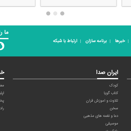
ما ر
خبرها
برنامه سازان
ارتباط با شبکه
ایران صدا
خد
کودک
معا
کتاب گویا
اپل
تلاوت و آموزش قرآن
پخ
سخن
راد
دعا و نغمه های مذهبی
موسیقی