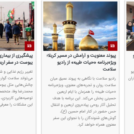
معنویت و آرامش در مسیر كربلا؛
پیشگیری از بیماری‌های گوارشی و
رنامه «حیات طیبه» از رادیو
یبوست در سفر اربعین
ت
تغییر رژیم غذایی و شرایط سفر اربعین
می‌تواند سلامت گوارش زائران را با
سلامت با نگاهی به پیوند عمیق میان
چالش‌هایی مثل یبوست مواجه كند. دكت
وان و تجربه‌های معنوی، ویژه‌برنامه
محمدرضا وفا، متخصص تغذیه، با ارائه
یبه» را همزمان با ایام اربعین
توصیه‌هایی كاربردی، راهكارهای پیشگیر
پخش می‌كند. این برنامه با هدف
این مشكلات را معرفی كرد.
ثار روحی پیاده‌روی اربعین و انتقال
ر در كنار امام حسین (ع)،
ی شنوندگان را با نجوای این سفر
همراه خواهد كرد.