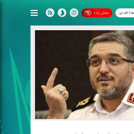
ها | الف-ی
پخش زنده