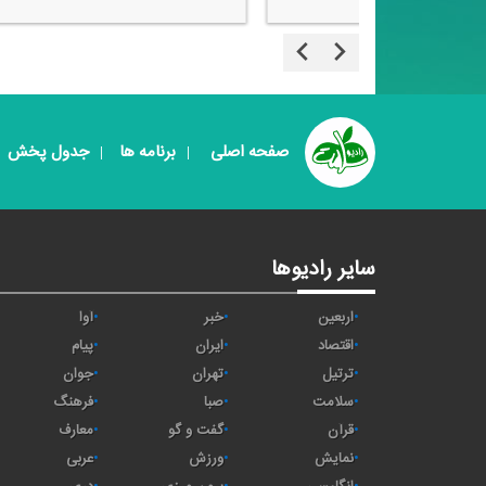
صفحه اصلی
برنامه ها
جدول پخش
سایر رادیوها
اربعین
خبر
آوا
اقتصاد
ايران
پیام
ترتیل
تهران
جوان
سلامت
صبا
فرهنگ
قرآن
گفت و گو
معارف
نمایش
ورزش
عربی