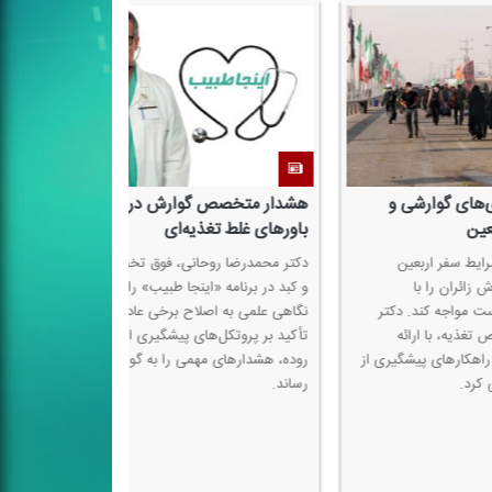
هشدار متخصص گوارش درباره
برخورد با عرضه و
باورهای غلط تغذیه‌ای
آمپول‌های لاغری
دكتر محمدرضا روحانی، فوق تخصص گوارش
مدیركل دفتر بازرسی 
و كبد در برنامه «اینجا طبیب» رادیو سلامت با
تأكید بر تشدید نظا
ر
نگاهی علمی به اصلاح برخی عادات غذایی و
داروی تیرزپاتاید، 
تأكید بر پروتكل‌های پیشگیری از سرطان
دارو در مراكز فاقد
ی از
روده، هشدارهای مهمی را به گوش مخاطبان
رساند.