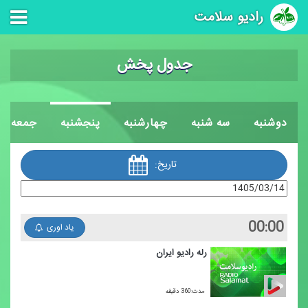
رادیو سلامت
جدول پخش
دوشنبه
سه شنبه
چهارشنبه
پنجشنبه
جمعه
تاریخ:
00:00
یاد اوری
رله رادیو ایران
مدت:360 دقیقه