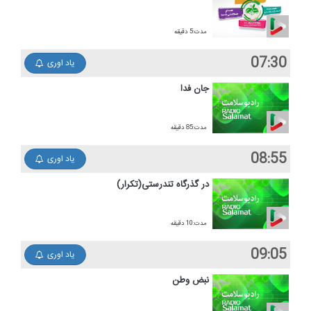
مدت:5 دقیقه
07:30
یاد اوری
جان فدا
مدت:85 دقیقه
08:55
یاد اوری
در گذرگاه تندرستی(تكرار)
مدت:10 دقیقه
09:05
یاد اوری
نبض وطن