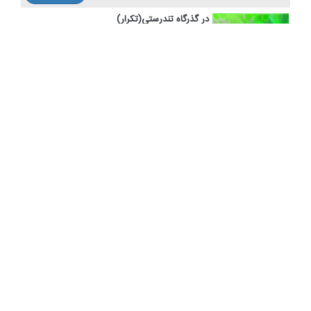
در گذرگاه تندرستی(تكرار)
مدت:10 دقیقه
19:15
یاد اوری
آرام جان(اذانگاهی)
مدت:35 دقیقه
19:50
یاد اوری
حرف اول(تكرار)
مدت:10 دقیقه
20:00
یاد اوری
حكمرانی سلامت