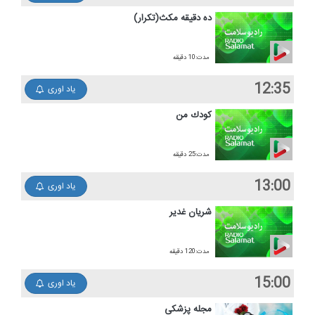
ده دقیقه مكث(تكرار)
مدت:10 دقیقه
12:35
یاد اوری
كودك من
مدت:25 دقیقه
13:00
یاد اوری
شریان غدیر
مدت:120 دقیقه
15:00
یاد اوری
مجله پزشكی