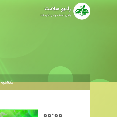
رادیو سلامت
یامن اسمه دواء و ذکره شفا
یکشنبه
۰۰:۰۰