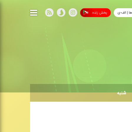
ها | الف-ی
پخش زنده
شنبه